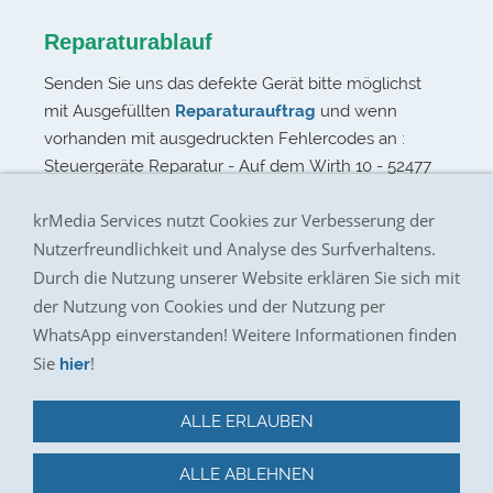
Reparaturablauf
Senden Sie uns das defekte Gerät bitte möglichst
mit Ausgefüllten
Reparaturauftrag
und wenn
vorhanden mit ausgedruckten Fehlercodes an :
Steuergeräte Reparatur - Auf dem Wirth 10 - 52477
Alsdorf - Germany
krMedia Services nutzt Cookies zur Verbesserung der
Nutzerfreundlichkeit und Analyse des Surfverhaltens.
Durch die Nutzung unserer Website erklären Sie sich mit
der Nutzung von Cookies und der Nutzung per
Impressum
WhatsApp einverstanden! Weitere Informationen finden
Preisliste
Sie
!
hier
AGB
Datenschutz
ALLE ERLAUBEN
Bildernachweis
Kontakt/Anfrage
ALLE ABLEHNEN
Bewertungen