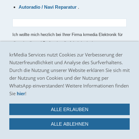
Autoradio / Navi Reparatur
.
Ich wollte mich herzlich bei Ihrer Firma krmedia Elektronik für
die schnelle und Professionelle Arbeit bedanken.
krMedia Services nutzt Cookies zur Verbesserung der
Hotline:
Nutzerfreundlichkeit und Analyse des Surfverhaltens.
Durch die Nutzung unserer Website erklären Sie sich mit
Fragen? Rufen sie uns an unter:
der Nutzung von Cookies und der Nutzung per
WhatsApp einverstanden! Weitere Informationen finden
Hotline: 02404-9573838
Sie
!
hier
Whatsapp nur Chat: 0160-2398896
ALLE ERLAUBEN
Unsere Bewertungen
ALLE ABLEHNEN