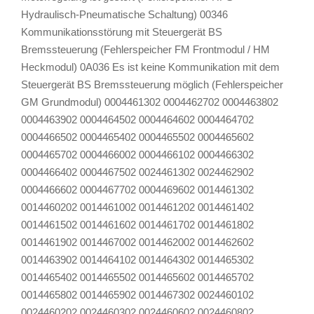
Hydraulisch-Pneumatische Schaltung) 00346
Kommunikationsstörung mit Steuergerät BS
Bremssteuerung (Fehlerspeicher FM Frontmodul / HM
Heckmodul) 0A036 Es ist keine Kommunikation mit dem
Steuergerät BS Bremssteuerung möglich (Fehlerspeicher
GM Grundmodul) 0004461302 0004462702 0004463802
0004463902 0004464502 0004464602 0004464702
0004466502 0004465402 0004465502 0004465602
0004465702 0004466002 0004466102 0004466302
0004466402 0004467502 0024461302 0024462902
0004466602 0004467702 0004469602 0014461302
0014460202 0014461002 0014461202 0014461402
0014461502 0014461602 0014461702 0014461802
0014461902 0014467002 0014462002 0014462602
0014463902 0014464102 0014464302 0014465302
0014465402 0014465502 0014465602 0014465702
0014465802 0014465902 0014467302 0024460102
0024460202 0024460302 0024460602 0024460802