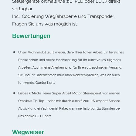
Steuergeräte oftmals wie z.B. PLD oder EDC7 direkt
verfügbar.
Incl. Codierung Wegfahrsperre und Transponder.
Fragen Sie uns was möglich ist.
Bewertungen
Unser Wohnmobil läuft wieder, dank Ihrer tollen Arbeit. Ein herzliches
Danke schön und meine Hochachtung für Ihr kunstvolles, filigranes
Arbeiten. Auch meine Anerkennung für Ihren ultraschnellen Versand.
Sie und Ihr Unternehmen muß man weiterempfehlen, was ich auch
tun werde. Gunter Kurts
Liebes krMedia Team Super Arbeit Motor Steuergerät von meinen
Omnibus Tip Top - habe mir durch euch 6.200 .-€ erspart! Service
Abwicklung einfach genial Paket war innerhalb von 24 Stunden bei
uns danke LG Hubert
Wegweiser