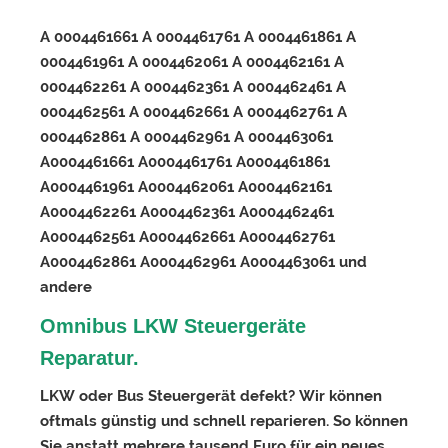
A 0004461661 A 0004461761 A 0004461861 A
0004461961 A 0004462061 A 0004462161 A
0004462261 A 0004462361 A 0004462461 A
0004462561 A 0004462661 A 0004462761 A
0004462861 A 0004462961 A 0004463061
A0004461661 A0004461761 A0004461861
A0004461961 A0004462061 A0004462161
A0004462261 A0004462361 A0004462461
A0004462561 A0004462661 A0004462761
A0004462861 A0004462961 A0004463061 und
andere
Omnibus LKW Steuergeräte
Reparatur.
LKW oder Bus Steuergerät defekt? Wir können
oftmals günstig und schnell reparieren. So können
Sie anstatt mehrere tausend Euro für ein neues