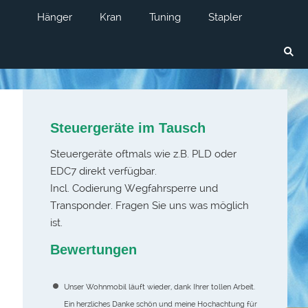
Hänger
Kran
Tuning
Stapler
Steuergeräte im Tausch
Steuergeräte oftmals wie z.B. PLD oder
EDC7 direkt verfügbar.
Incl. Codierung Wegfahrsperre und
Transponder. Fragen Sie uns was möglich
ist.
Bewertungen
Unser Wohnmobil läuft wieder, dank Ihrer tollen Arbeit.
Ein herzliches Danke schön und meine Hochachtung für