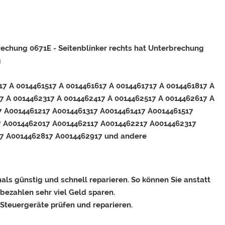
rechung 0671E - Seitenblinker rechts hat Unterbrechung
g
17 A 0014461517 A 0014461617 A 0014461717 A 0014461817 A
7 A 0014462317 A 0014462417 A 0014462517 A 0014462617 A
7 A0014461217 A0014461317 A0014461417 A0014461517
7 A0014462017 A0014462117 A0014462217 A0014462317
7 A0014462817 A0014462917 und andere
ls günstig und schnell reparieren. So können Sie anstatt
bezahlen sehr viel Geld sparen.
 Steuergeräte prüfen und reparieren.