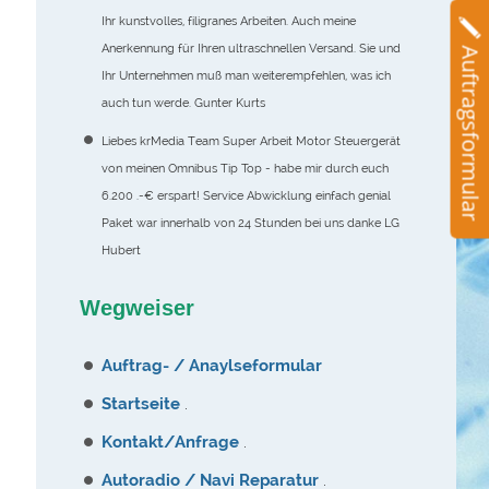
Ihr kunstvolles, filigranes Arbeiten. Auch meine
Anerkennung für Ihren ultraschnellen Versand. Sie und
Auftragsformular
Ihr Unternehmen muß man weiterempfehlen, was ich
auch tun werde. Gunter Kurts
Liebes krMedia Team Super Arbeit Motor Steuergerät
von meinen Omnibus Tip Top - habe mir durch euch
6.200 .-€ erspart! Service Abwicklung einfach genial
Paket war innerhalb von 24 Stunden bei uns danke LG
Hubert
Wegweiser
Auftrag- / Anaylseformular
Startseite
.
Kontakt/Anfrage
.
Autoradio / Navi Reparatur
.