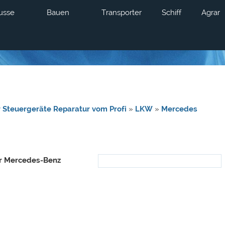
usse
Bauen
Transporter
Schiff
Agrar
 Steuergeräte Reparatur vom Profi
»
LKW
»
Mercedes
r Mercedes-Benz