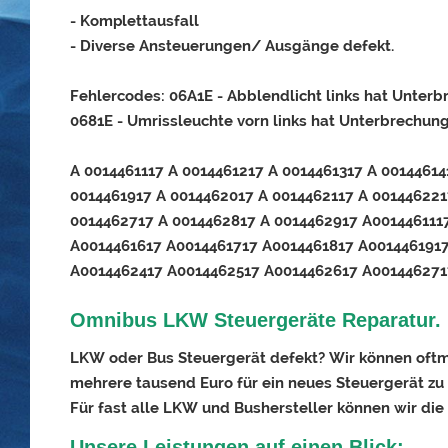
- Komplettausfall
- Diverse Ansteuerungen/ Ausgänge defekt.
Fehlercodes: 06A1E - Abblendlicht links hat Unterb
0681E - Umrissleuchte vorn links hat Unterbrechun
A 0014461117 A 0014461217 A 0014461317 A 00144614
0014461917 A 0014462017 A 0014462117 A 001446221
0014462717 A 0014462817 A 0014462917 A001446111
A0014461617 A0014461717 A0014461817 A001446191
A0014462417 A0014462517 A0014462617 A001446271
Omnibus LKW Steuergeräte Reparatur.
LKW oder Bus Steuergerät defekt? Wir können oftma
mehrere tausend Euro für ein neues Steuergerät zu 
Für fast alle LKW und Bushersteller können wir die
Unsere Leistungen auf einen Blick: